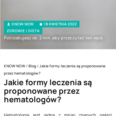
KNOW-NOW
18 KWIETNIA 2022
ZDROWIE I DIETA
Potrzebujesz ok. 2 min. aby przeczytać ten wpis
KNOW NOW
/
Blog
/
Jakie formy leczenia są proponowane
przez hematologów?
Jakie formy leczenia są
proponowane przez
hematologów?
Hematologia jest jedną z mniej znanych gałęzi