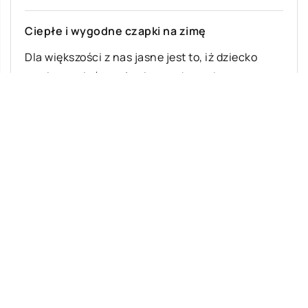
Ciepłe i wygodne czapki na zimę
Dla większości z nas jasne jest to, iż dziecko
powinno mieć na głowie czapkę podczas
spaceru w porze zimowej. Zabezpiecza […]
Ostatnie wpisy
Malowanie dachów – jakie ma zalety?