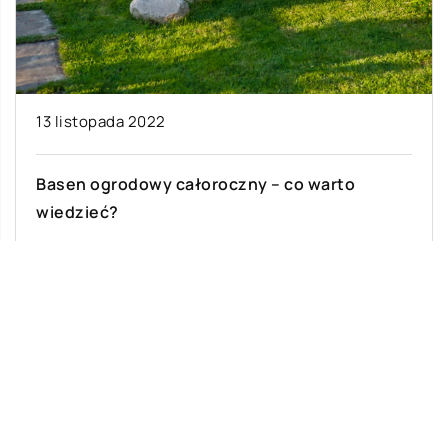
13 listopada 2022
Basen ogrodowy całoroczny – co warto
wiedzieć?
Baseny ogrodowe to świetny sposób na
wprowadzenie basenu do domu bez
konieczności martwienia się o konserwację i
środki chemiczne. Bardzo […]