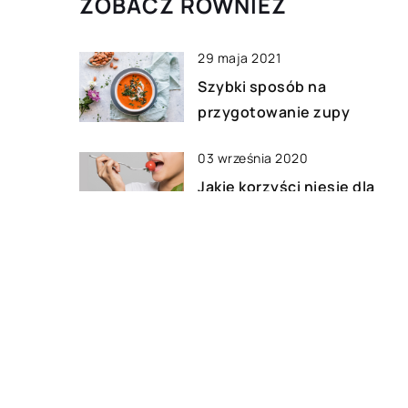
ZOBACZ RÓWNIEŻ
29 maja 2021
Szybki sposób na
przygotowanie zupy
03 września 2020
Jakie korzyści niesie dla
zdrowia dobrze dobrana die
21 listopada 2022
Które warzywa i owoce wart
jeść na co dzień?