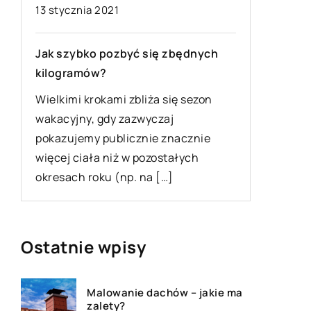
13 stycznia 2021
18 lipca 
Jak szybko pozbyć się zbędnych
Dlaczeg
kilogramów?
sosnowe
Wielkimi krokami zbliża się sezon
Podczas
wakacyjny, gdy zazwyczaj
albo biu
pokazujemy publicznie znacznie
czynnikó
więcej ciała niż w pozostałych
późniejs
okresach roku (np. na […]
materiał,
Ostatnie wpisy
Malowanie dachów – jakie ma
zalety?