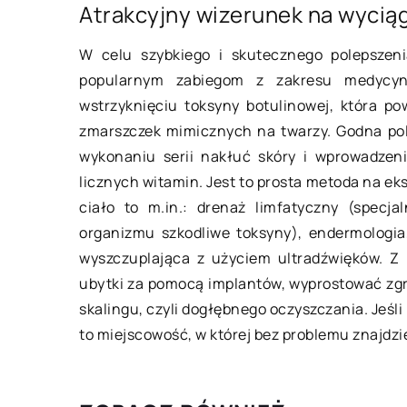
Atrakcyjny wizerunek na wyciąg
18 lipca 2021
W celu szybkiego i skutecznego polepszeni
Dlaczego warto wy
popularnym zabiegom z zakresu medycyny
sosnowe do pomies
wstrzyknięciu toksyny botulinowej, która po
Podczas aranżowani
zmarszczek mimicznych na twarzy. Godna pol
albo biura, jednym 
wykonaniu serii nakłuć skóry i wprowadzen
czynników decydują
licznych witamin. Jest to prosta metoda na ek
późniejszym wyglądzi
ciało to m.in.: drenaż limfatyczny (specj
materiał, z jakiego [
organizmu szkodliwe toksyny), endermologia,
wyszczuplająca z użyciem ultradźwięków. Z
ubytki za pomocą implantów, wyprostować zg
skalingu, czyli dogłębnego oczyszczania. Jeśli
to miejscowość, w której bez problemu znajdz