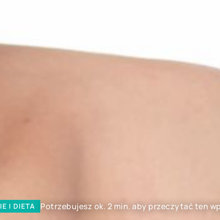
Potrzebujesz ok. 2 min. aby przeczytać ten wp
E I DIETA