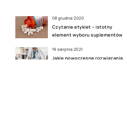
08 grudnia 2020
Czytanie etykiet – istotny
element wyboru suplementów
19 sierpnia 2021
Jakie nowoczesne rozwiązania
ta?
mogą się przydać w pracy
lekarzy?
27 listopada 2019
o
Jak się przygotować na
pierwszą wizytę u
psychologa?