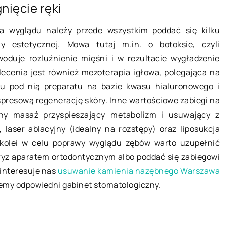
nięcie ręki
28 stycznia 2021
a wyglądu należy przede wszystkim poddać się kilku
brać meble
Księga gości – niezapomniana
 estetycznej. Mowa tutaj m.in. o botoksie, czyli
zczenia?
pamiątka z ceremonii ślubnej
woduje rozluźnienie mięśni i w rezultacie wygładzenie
a mieszkania
Ślub, to wyjątkowe wydarzenie w
ecenia jest również mezoterapia igłowa, polegająca na
z najważniejszych
życiu człowieka. Chcesz, żeby tego
iu pod nią preparatu na bazie kwasu hialuronowego i
cych o jego
dnia wszystko było dopięte na
spresową regenerację skóry. Inne wartościowe zabiegi na
e i prestiżu jest
ostatni guzik, a jego wspomnienia
alny masaż przyspieszający metabolizm i usuwający z
…]
[…]
 laser ablacyjny (idealny na rozstępy) oraz liposukcja
 kolei w celu poprawy wyglądu zębów warto uzupełnić
ryz aparatem ortodontycznym albo poddać się zabiegowi
 interesuje nas
usuwanie kamienia nazębnego Warszawa
iemy odpowiedni gabinet stomatologiczny.