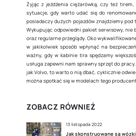
Żyjąc z jeżdżenia ciężarówką, czy też tirem,
Atrakcje na poznańskim Starym
sytuacje, gdy warto udać się do renomowane
Rynku
posiadaczy dużych pojazdów znajdziemy pod
Wykupując odpowiedni pakiet serwisowy, nie 
Poznań to obecnie miasto
oraz regularne przeglądy. Oko wykwalifikowan
nowoczesne, ale posiadające
w jakikolwiek sposób wpłynąć na bezpieczeńs
zabytkowy rynek wytyczony mnie
ważny, gdy w kabinie tira spędzamy większo
więcej w połowie XIII wieku. Nada
usługa zapewni nam sprawny sprzęt do pracy.
pełni on niezwykle […]
jak Volvo, to warto o nią dbać, cyklicznie odw
można spotkać się w modelach tego producen
ZOBACZ RÓWNIEŻ
13 listopada 2022
Jak skonstruowane są wózki