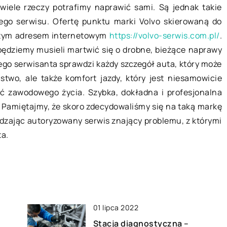
 wiele rzeczy potrafimy naprawić sami. Są jednak takie
Gdzie
Zbiornik na szambo – jaki wybrać?
go serwisu. Ofertę punktu marki Volvo skierowaną do
Meble
Każde gospodarstwo domowe
 tym adresem internetowym
https://volvo-serwis.com.pl/
.
dodat
produkuje nieczystości, które zawsze
będziemy musieli martwić się o drobne, bieżące naprawy
który
muszą zostać skutecznie
ego serwisanta sprawdzi każdy szczegół auta, który może
ludzi
odprowadzone. Jeżeli z jakiegoś
two, ale także komfort jazdy, który jest niesamowicie
j
się […
powodu budynku nie można
ść zawodowego życia. Szybka, dokładna i profesjonalna
l
podłączyć do […]
 Pamiętajmy, że skoro zdecydowaliśmy się na taką markę
iedzając autoryzowany serwis znający problemu, z którymi
ta.
01 lipca 2022
Stacja diagnostyczna –