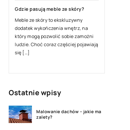
 pasują meble ze skóry?
Atrakcje na poznań
Rynku
 ze skóry to ekskluzywny
ek wykończenia wnętrz, na
Poznań to obecnie m
 mogą pozwolić sobie zamożni
nowoczesne, ale pos
e. Choć coraz częściej pojawiają
zabytkowy rynek wyt
]
więcej w połowie XIII
pełni on niezwykle [
Ostatnie wpisy
Malowanie dachów – jakie ma
zalety?