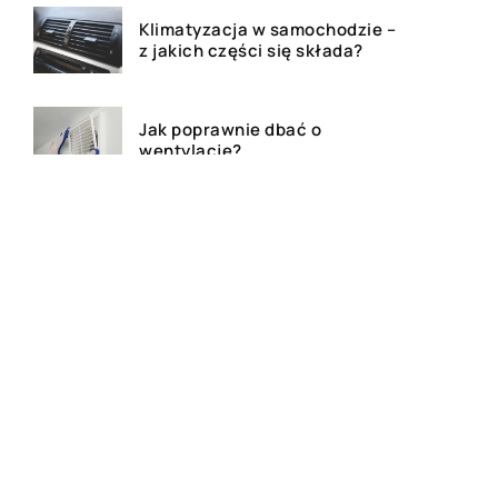
Klimatyzacja w samochodzie –
z jakich części się składa?
Jak poprawnie dbać o
wentylację?
Czym jest kredyt hipoteczny?
Dlaczego warto posiadać
uchwyt na telefon podczas
podróży samochodem?
Akcesoria religijne do
codziennego użytku – jakie
wybrać?