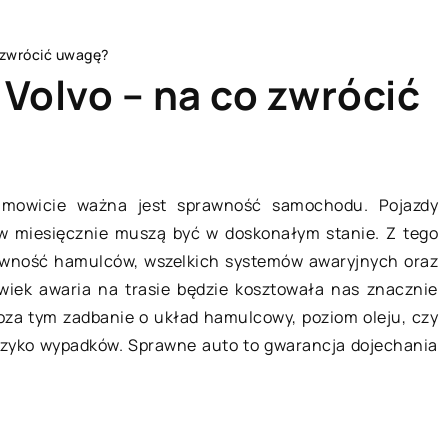
 zwrócić uwagę?
Volvo – na co zwrócić
OGRODNICTWO I DOM
OGRO
amowicie ważna jest sprawność samochodu. Pojazdy
rów miesięcznie muszą być w doskonałym stanie. Z tego
wność hamulców, wszelkich systemów awaryjnych oraz
olwiek awaria na trasie będzie kosztowała nas znacznie
 Poza tym zadbanie o układ hamulcowy, poziom oleju, czy
yzyko wypadków. Sprawne auto to gwarancja dojechania
13 maj
09 stycznia 2022