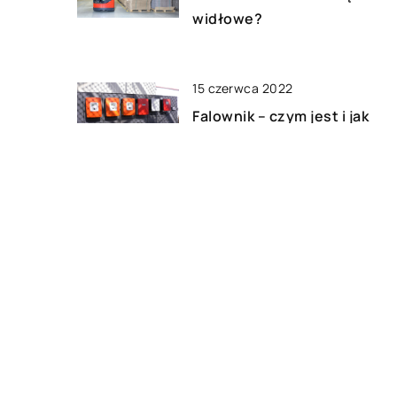
widłowe?
15 czerwca 2022
Falownik – czym jest i jak
działa?
29 stycznia 2021
Rodzaje silników i do jakich
celów się je wykorzystuje
DODAJ KOMENTARZ