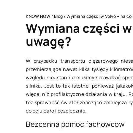
KNOW NOW
/
Blog
/
Wymiana części w Volvo – na co
Wymiana części w 
uwagę?
WYPOCZYNEK
W przypadku transportu ciężarowego nies
przemierzające nawet kilka tysięcy kilomet
względu nieustannie musimy sprawdzać spra
silnika. Jest to tak istotne, ponieważ jakak
więcej niż profilaktyczne działania w kraju.
też sprawność świateł znacząco zmniejsza r
do celu cało i bezpiecznie.
Bezcenna pomoc fachowców
13 lipca 2020