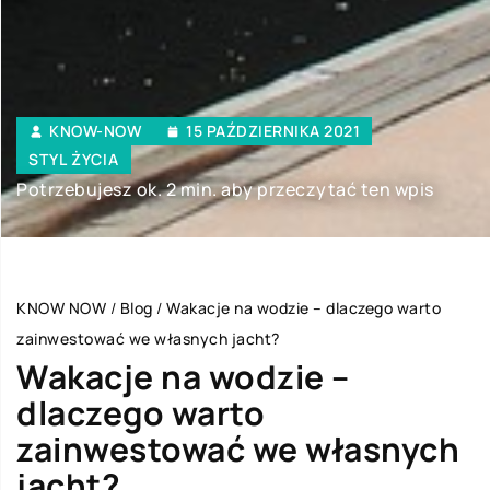
KNOW-NOW
15 PAŹDZIERNIKA 2021
STYL ŻYCIA
Potrzebujesz ok. 2 min. aby przeczytać ten wpis
KNOW NOW
/
Blog
/
Wakacje na wodzie – dlaczego warto
zainwestować we własnych jacht?
Wakacje na wodzie –
dlaczego warto
zainwestować we własnych
jacht?