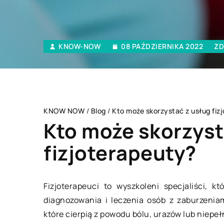
KNOW-NOW
08 PAŹDZIERNIKA 2022
ZD
KNOW NOW
/
Blog
/
Kto może skorzystać z usług fiz
Kto może skorzyst
fizjoterapeuty?
STYL ŻYCIA
Fizjoterapeuci to wyszkoleni specjaliści, kt
diagnozowania i leczenia osób z zaburzenia
które cierpią z powodu bólu, urazów lub niepe