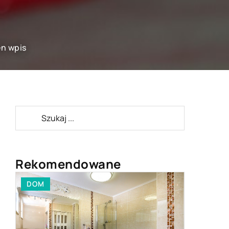
en wpis
Rekomendowane
DOM
STYL ŻYC