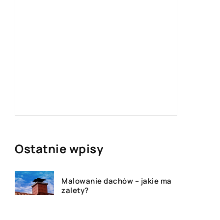
Jak dob
rozmiar
Obfite k
powodem
doborem 
puszyste
ale czas
Ostatnie wpisy
Malowanie dachów – jakie ma
zalety?