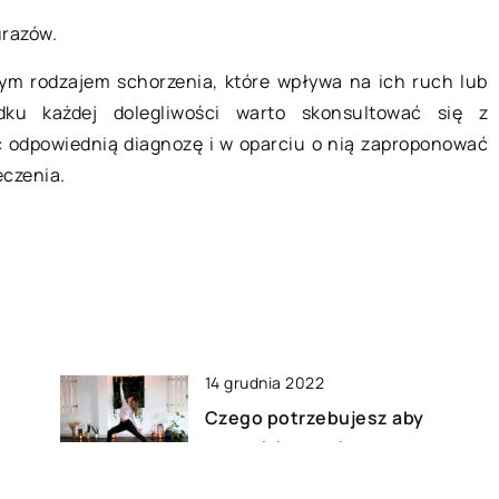
w dużych
urazów.
żdym rodzajem schorzenia, które wpływa na ich ruch lub
ierzadko
ku każdej dolegliwości warto skonsultować się z
h problemów z
ić odpowiednią diagnozę i w oparciu o nią zaproponować
stroju. Kobiety
eczenia.
lądać dobrze,
u […]
14 grudnia 2022
Czego potrzebujesz aby
zacząć ćwiczyć jogę?