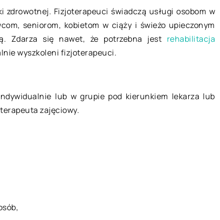
ki zdrowotnej. Fizjoterapeuci świadczą usługi osobom w
wcom, seniorom, kobietom w ciąży i świeżo upieczonym
. Zdarza się nawet, że potrzebna jest
rehabilitacja
lnie wyszkoleni fizjoterapeuci.
15 czerwca 2022
ndywidualnie lub w grupie pod kierunkiem lekarza lub
Jakie umiejętności powinien
 terapeuta zajęciowy.
posiadać księgowy?
Księgowy powinien posiadać
umiejętności z zakresu matematyki
rachunkowości i analizy danych. Są
to osoby, które składają
sprawozdania finansowe i upewniaj
[…]
osób,