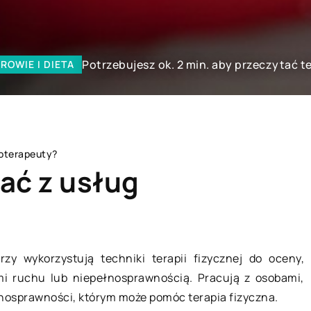
Potrzebujesz ok. 2 min. aby przeczytać t
ROWIE I DIETA
joterapeuty?
ać z usług
BEZ KATEGORII
órzy wykorzystują techniki terapii fizycznej do oceny,
mi ruchu lub niepełnosprawnością. Pracują z osobami,
łnosprawności, którym może pomóc terapia fizyczna.