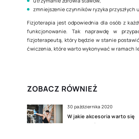
utrzymanie zdrowia stawów,
Jak dobrać odzież 
zmniejszenie czynników ryzyka przyszłych 
rozmiarach?
Fizjoterapia jest odpowiednia dla osób z ka
Obfite kształty są n
funkcjonowanie. Tak naprawdę w przypad
powodem rozlicznyc
fizjoterapeutą, który będzie w stanie postaw
doborem właściwego 
ćwiczenia, które warto wykonywać w ramach l
puszyste pragną wyg
ale czasami po prost
ZOBACZ RÓWNIEŻ
30 października 2020
W jakie akcesoria warto się
zaopatrzyć do uprawiania
crossfitu?