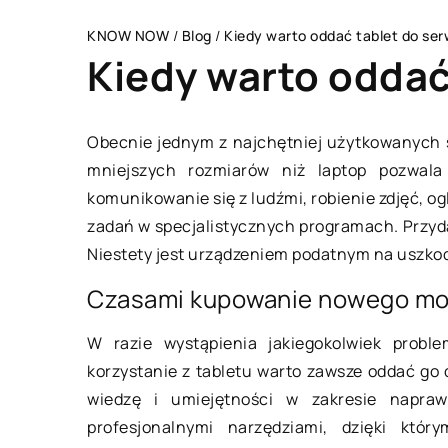
KNOW NOW
/
Blog
/
Kiedy warto oddać tablet do ser
Kiedy warto oddać
Obecnie jednym z najchętniej użytkowanych 
mniejszych rozmiarów niż laptop pozwal
STYL ŻYCIA
komunikowanie się z ludźmi, robienie zdjęć, og
zadań w specjalistycznych programach. Przydaj
Niestety jest urządzeniem podatnym na uszko
Czasami kupowanie nowego mo
W razie wystąpienia jakiegokolwiek probl
korzystanie z tabletu warto zawsze oddać go
wiedzę i umiejętności w zakresie napra
08 listopada 2018
profesjonalnymi narzędziami, dzięki któ