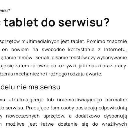
wisu?
 tablet do serwisu?
sprzętów multimedialnych jest tablet. Pomimo znacznie
a on bowiem na swobodne korzystanie z Internetu,
TECHNIKA I AUTO-MOTO
lądanie filmów i seriali, pisanie tekstów czy wykonywanie
e się zatem zarówno do rozrywki, jak i nauki oraz pracy.
dzenia mechaniczne i różnego rodzaju awarie.
delu nie ma sensu
emu utrudniającego lub uniemożliwiającego normalne
 do serwisu. Pracujące tam osoby posiadają odpowiednią
wy nowoczesnych sprzętów, a dodatkowo dysponują
12 sierpnia 2019
rym możliwe jest łatwe dostanie się do wrażliwych