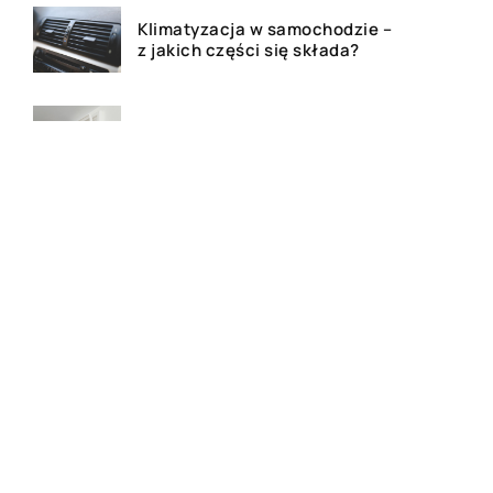
Klimatyzacja w samochodzie –
z jakich części się składa?
Jak poprawnie dbać o
wentylację?
Czym jest kredyt hipoteczny?
Dlaczego warto posiadać
uchwyt na telefon podczas
podróży samochodem?
Akcesoria religijne do
codziennego użytku – jakie
wybrać?