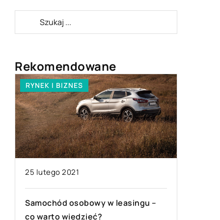
Rekomendowane
RYNEK I BIZNES
STYL ŻYC
25 lutego 2021
Samochód osobowy w leasingu –
08 listo
co warto wiedzieć?