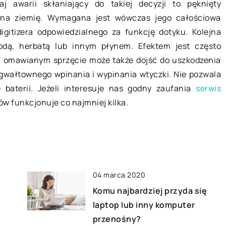
j awarii skłaniający do takiej decyzji to pęknięty
 na ziemię. Wymagana jest wówczas jego całościowa
eń
Wentylator w aucie – działanie i
gitizera odpowiedzialnego za funkcję dotyku. Kolejna
objawy awarii
ń elegancko – to
odą, herbatą lub innym płynem. Efektem jest często
o z podstawowych
Wentylator to jeden z tych
W omawianym sprzęcie może także dojść do uszkodzenia
y. Lubimy czuć
elementów w samochodzie, który
wałtownego wpinania i wypinania wtyczki. Nie pozwala
iwiane. […]
posiada prostą budowę, ale
 baterii. Jeżeli interesuje nas godny zaufania
serwis
jednocześnie odgrywa niezwykle
ów funkcjonuje co najmniej kilka.
ważną rolę. Jego zadanie […]
04 marca 2020
Komu najbardziej przyda się
laptop lub inny komputer
przenośny?