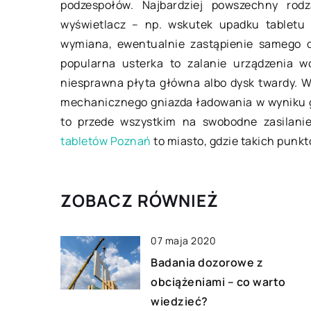
podzespołów. Najbardziej powszechny rodza
wyświetlacz – np. wskutek upadku tabletu
Elegancja na co dzi
wymiana, ewentualnie zastąpienie samego di
Wyglądać na co dzie
popularna usterka to zalanie urządzenia w
bez wątpienia jedn
niesprawna płyta główna albo dysk twardy. 
dążeń każdej kobiet
mechanicznego gniazda ładowania w wyniku g
się atrakcyjne, podz
to przede wszystkim na swobodne zasilanie
tabletów Poznań
to miasto, gdzie takich punkt
ZOBACZ RÓWNIEŻ
07 maja 2020
Badania dozorowe z
obciążeniami – co warto
wiedzieć?