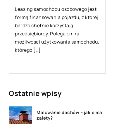
Leasing samochodu osobowego jest
Elegancj
formą finansowania pojazdu, z której
Wyglądać
bardzo chętnie korzystają
bez wątp
przedsiębiorcy. Polega on na
dążeń ka
możliwości użytkowania samochodu,
się atra
którego […]
Ostatnie wpisy
Malowanie dachów – jakie ma
zalety?