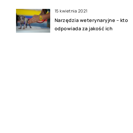
15 kwietnia 2021
Narzędzia weterynaryjne – kto
odpowiada za jakość ich
wykonania
23 stycznia 2023
Bagażnik rowerowy na dach
samochodu – jakie ma zalety?