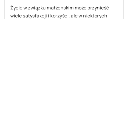
Życie w związku małżeńskim może przynieść
wiele satysfakcji i korzyści, ale w niektórych
przypadkach staje się utrapieniem. Mowa o
sytuacjach, […]
Ostatnie wpisy
Malowanie dachów – jakie ma zalety?
Klimatyzacja w samochodzie – z jakich
części się składa?