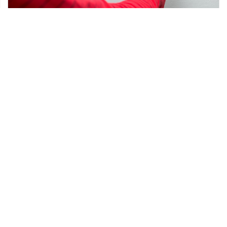
20 lutego 2021
Podstawowe materiały niezbędne podczas
remontu
Remont to nie lada wyzwanie dla większości
osób niezajmujących się zawodowo takimi
pracami. Statystyki pokazują, że nawet lekkie
odświeżenie mieszkania […]
Ostatnie wpisy