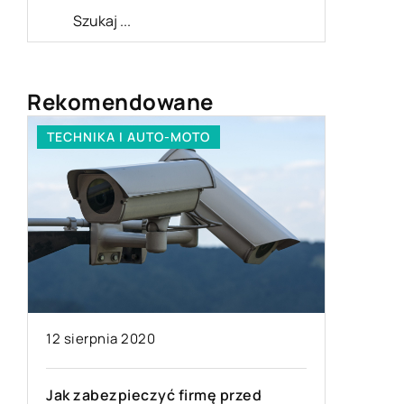
Rekomendowane
TECHNIKA I AUTO-MOTO
STYL ŻYC
12 sierpnia 2020
19 sierp
Jak zabezpieczyć firmę przed
m
Jak w p