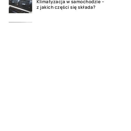
Klimatyzacja w samochodzie –
z jakich części się składa?
Jak poprawnie dbać o
wentylację?
Czym jest kredyt hipoteczny?
Dlaczego warto posiadać
uchwyt na telefon podczas
podróży samochodem?
Akcesoria religijne do
codziennego użytku – jakie
wybrać?