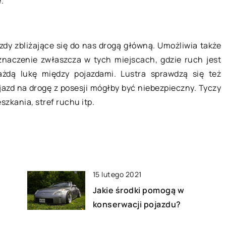
.
?
na gluten?
epskie fasony i
Podstawą w diecie osób z
iały
nietolerancją glutenu jest całkowit
zdy zbliżające się do nas drogą główną. Umożliwia także
zez sieciówki,
eliminacja tego typu białka ze swoje
 znaczenie zwłaszcza w tych miejscach, gdzie ruch jest
ędzie
diety. Może to okazać się […]
ażdą lukę między pojazdami. Lustra sprawdzą się też
y z
azd na drogę z posesji mógłby być niebezpieczny. Tyczy
szkania, stref ruchu itp.
15 lutego 2021
Jakie środki pomogą w
konserwacji pojazdu?