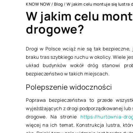
KNOW NOW
/
Blog
/
W jakim celu montuje się lustra
W jakim celu montu
drogowe?
STYL ŻYCIA
Drogi w Polsce wciąż nie są tak bezpieczne,
braku tras szybkiego ruchu w okolicy. Wiele j
układ budynków wokół dróg stanowi pro
bezpieczeństwo w takich miejscach.
Polepszenie widoczności
Poprawa bezpieczeństwa to przede wszystk
wyjeżdżających z drogi podporządkowanej lub 
19 sierpnia 2020
drogowe. Na stronie
https://hurtownia-dro
więcej na ich temat. Konstrukcja lustra, któ
Jak w pełni można 