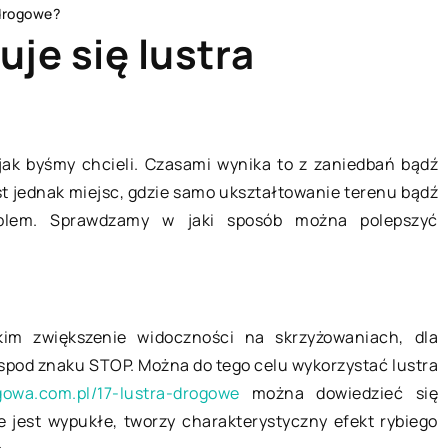
 drogowe?
je się lustra
ZDROWIE I DIETA
 jak byśmy chcieli. Czasami wynika to z zaniedbań bądź
est jednak miejsc, gdzie samo ukształtowanie terenu bądź
blem. Sprawdzamy w jaki sposób można polepszyć
im zwiększenie widoczności na skrzyżowaniach, dla
spod znaku STOP. Można do tego celu wykorzystać lustra
13 stycznia 2020
gowa.com.pl/17-lustra-drogowe
można dowiedzieć się
re jest wypukłe, tworzy charakterystyczny efekt rybiego
wykorzystać
Jak ułożyć dietę, będąc uczulony