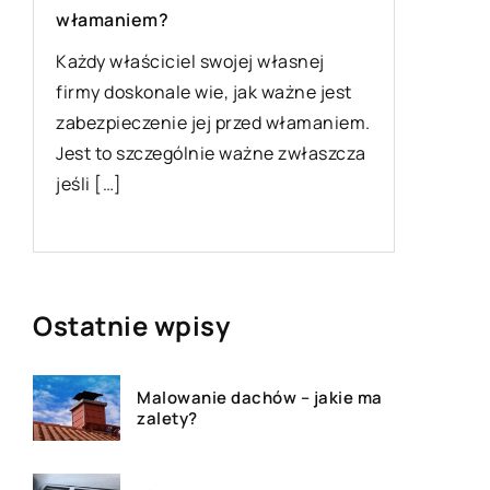
włamaniem?
wykroje
Każdy właściciel swojej własnej
Jeśli znu
firmy doskonale wie, jak ważne jest
a
słabej j
zabezpieczenie jej przed włamaniem.
j
proponow
Jest to szczególnie ważne zwłaszcza
dobrym 
jeśli […]
rozpoczę
samodzi
Ostatnie wpisy
Malowanie dachów – jakie ma
zalety?