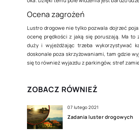
oka. Dzięki temu pole widzenia jest bardzo duże
wykroje krawieckie
Ocena zagrożeń
Jeśli znudziły nas ki
słabej jakości mater
Lustro drogowe nie tylko pozwala dojrzeć poja
proponowane nam pr
ocenę prędkości z jaką się poruszają. Ma to
dobrym pomysłem b
duży i wyjeżdżając trzeba wykorzystywać k
rozpoczęcie przygod
doskonale poza skrzyżowaniami, tam gdzie wyj
samodzielnym […]
się to również wyjazdu z parkingów, stref zamie
ZOBACZ RÓWNIEŻ
07 lutego 2021
Zadania luster drogowych