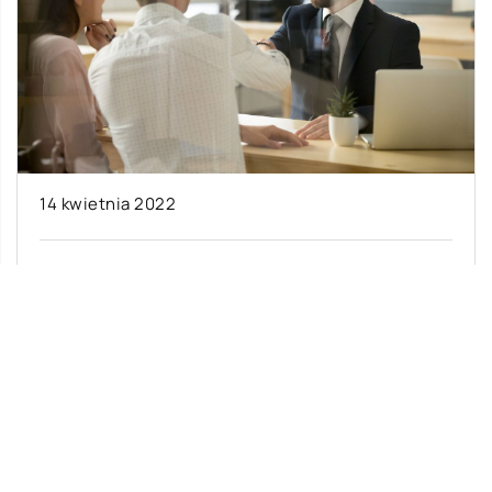
14 kwietnia 2022
W jakie programy lojalnościowe warto
zainwestować?
Programy, które w sferze marketingowej zyskały
miano lojalnościowych, funkcjonują na naszym
rynku od dłuższego czasu. Nie oznacza to
jednak, że […]