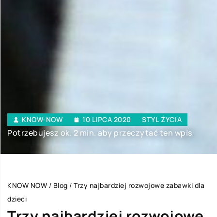
KNOW-NOW
10 LIPCA 2020
STYL ŻYCIA
Potrzebujesz ok. 2 min. aby przeczytać ten wpis
KNOW NOW
/
Blog
/
Trzy najbardziej rozwojowe zabawki dla
dzieci
Trzy najbardziej rozwojowe