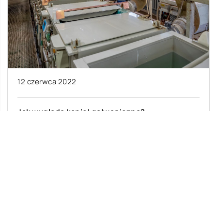
12 czerwca 2022
Jak wygląda kąpiel galwaniczna?
Kąpiel galwaniczna wygląda jak otwarty zbiornik
z gorącą wodą z osadzonymi w nim elektrodami
dodatnimi i ujemnymi. Aby utrzymać cyrkulację
[…]