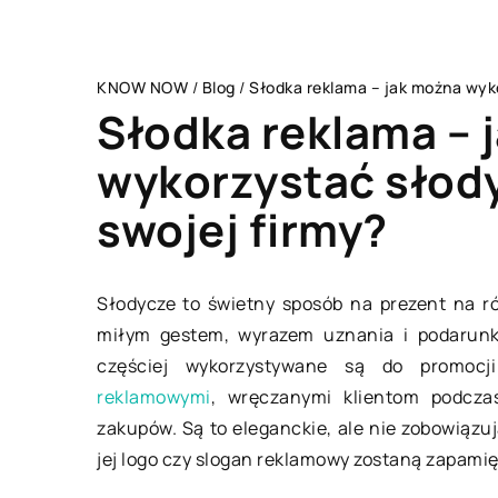
KNOW NOW
/
Blog
/
Słodka reklama – jak można wyk
Słodka reklama – 
wykorzystać słod
swojej firmy?
OGRODNICTWO I DO
Słodycze to świetny sposób na prezent na róż
miłym gestem, wyrazem uznania i podarunki
częściej wykorzystywane są do promocji
reklamowymi
, wręczanymi klientom podcza
zakupów. Są to eleganckie, ale nie zobowiązu
jej logo czy slogan reklamowy zostaną zapamię
01 kwietnia 2018