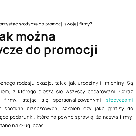
orzystać słodycze do promocji swojej firmy?
jak można
ycze do promocji
M
RYNEK I BIZNES
nego rodzaju okazje, takie jak urodziny i imieniny. Są
em, z którego cieszą się wszyscy obdarowani. Coraz
 firmy, stając się spersonalizowanymi
słodyczami
s spotkań biznesowych, szkoleń czy jako gratisy do
jące podarunki, które na pewno sprawią, że nazwa firmy,
tane na długi czas.
14 czerwca 2021