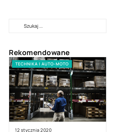
Rekomendowane
TECHNIKA I AUTO-MOTO
OGRODN
01 kwiet
12 stycznia 2020