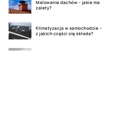
Malowanie dachów – jakie ma
zalety?
Klimatyzacja w samochodzie –
z jakich części się składa?
Jak poprawnie dbać o
wentylację?
Czym jest kredyt hipoteczny?
Dlaczego warto posiadać
uchwyt na telefon podczas
podróży samochodem?