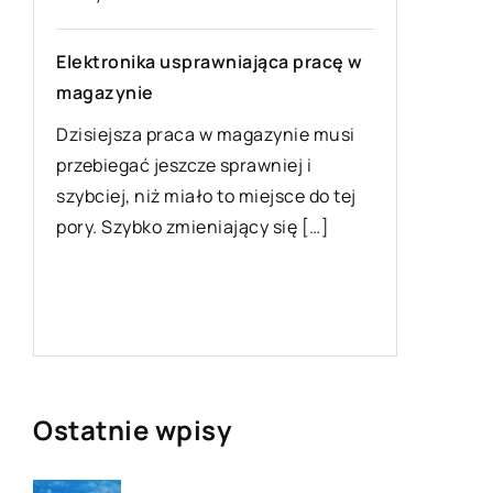
Jak urz
Elektronika usprawniająca pracę w
Małe wnę
magazynie
wyzwanie
Dzisiejsza praca w magazynie musi
liczy si
przebiegać jeszcze sprawniej i
kwadrato
szybciej, niż miało to miejsce do tej
przestrz
pory. Szybko zmieniający się […]
ogranicz
Ostatnie wpisy