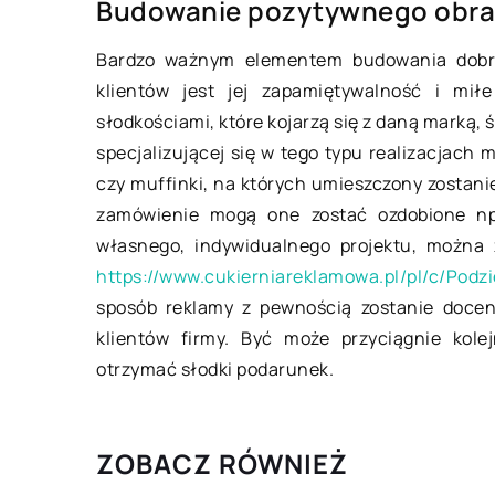
Budowanie pozytywnego obra
Jak urządzić małe 
Bardzo ważnym elementem budowania dobre
Małe wnętrze to szc
klientów jest jej zapamiętywalność i mił
wyzwanie aranżacyj
słodkościami, które kojarzą się z daną marką, 
liczy się każdy cent
specjalizującej się w tego typu realizacjach 
kwadratowy, każdy 
czy muffinki, na których umieszczony zostanie
przestrzeni. Ze wzgl
zamówienie mogą one zostać ozdobione np
ograniczenia […]
własnego, indywidualnego projektu, można z
https://www.cukierniareklamowa.pl/pl/c/Podz
sposób reklamy z pewnością zostanie doce
klientów firmy. Być może przyciągnie kole
otrzymać słodki podarunek.
ZOBACZ RÓWNIEŻ