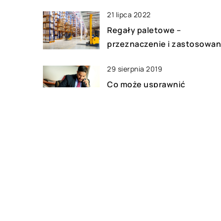
21 lipca 2022
Regały paletowe –
przeznaczenie i zastosowan
29 sierpnia 2019
Co może usprawnić
funkcjonowanie naszego
biznesu?
25 lutego 2021
Gdzie szukać pomocy
prawnej?