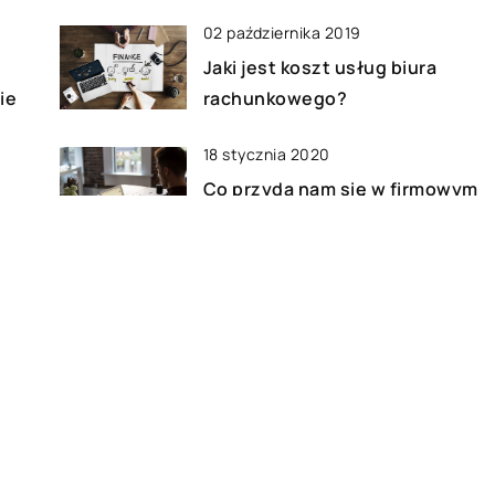
02 października 2019
Jaki jest koszt usług biura
ie
rachunkowego?
18 stycznia 2020
Co przyda nam się w firmowym
biurze?
22 lutego 2020
Jaki jest koszt postawienia hali
namiotowej?