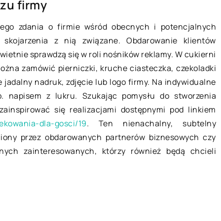
zu firmy
wnętrza?
go zdania o firmie wśród obecnych i potencjalnych
W jakim zakresie agencja
zególne
e skojarzenia z nią związane. Obdarowanie klientów
interaktywna może wspomóc
ne. Tutaj bowiem
świetnie sprawdzą się w roli nośników reklamy. W cukierni
naszą działalność?
ymetr
można zamówić pierniczki, kruche ciasteczka, czekoladki
Prowadzenie własnej działalności
skrawek
 jadalny nadruk, zdjęcie lub logo firmy. Na indywidualne
skupia w sobie szereg istotnych
ędu na
. napisem z lukru. Szukając pomysłu do stworzenia
obowiązków, które nie pozostawiają
ainspirować się realizacjami dostępnymi pod linkiem
czasu na zajmowanie się
iekowania-dla-gosci/19
. Ten nienachalny, subtelny
marketingiem i działaniami
niony przez obdarowanych partnerów biznesowych czy
reklamowymi, […]
jnych zainteresowanych, którzy również będą chcieli