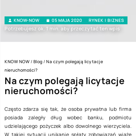
KNOW-NOW
05 MAJA 2020
RYNEK I BIZNES
Potrzebujesz ok. 1 min. aby przeczytać ten wpis
KNOW NOW
/
Blog
/
Na czym polegają licytacje
nieruchomości?
Na czym polegają licytacje
nieruchomości?
Często zdarza się tak, że osoba prywatna lub firma
posiada zaległy dług wobec banku, podmiotu
udzielającego pożyczek albo dowolnego wierzyciela.
W takiej sytuacji unikanie spłaty zobowiązań wiąże