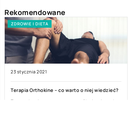
Rekomendowane
ZDROWIE I DIETA
23 stycznia 2021
Terapia Orthokine – co warto o niej wiedzieć?
Z powodzeniem stosowana u osób cierpiących
na zwyrodnieniowe zapalenie stawów, ale też
urazy kolan, bioder, chrząstek, mięśni oraz
ścięgien. Z […]