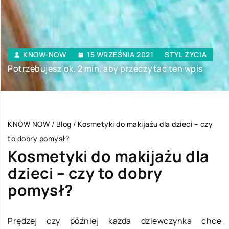
KNOW-NOW
15 WRZEŚNIA 2021
STYL ŻYCIA
Potrzebujesz ok. 2 min. aby przeczytać ten wpis
KNOW NOW
/
Blog
/
Kosmetyki do makijażu dla dzieci – czy
to dobry pomysł?
Kosmetyki do makijażu dla
dzieci – czy to dobry
pomysł?
Prędzej czy później każda dziewczynka chce