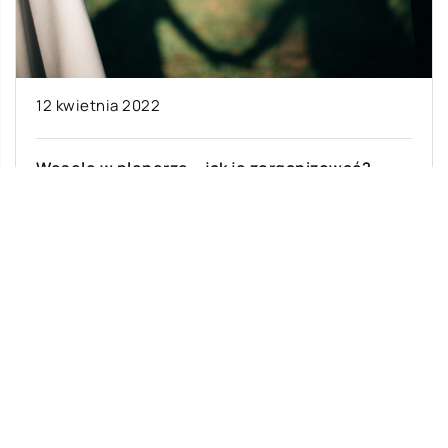
12 kwietnia 2022
Wesele w plenerze – jak je zorganizować?
Wynajem namiotu weselnego to świetny
pomysł, jeśli nie jesteś pewien, ilu gości weźmie
udział w uroczystości. Jeśli zdecydujecie się na
[…]
Ostatnie wpisy