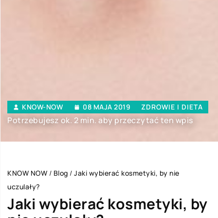
KNOW-NOW
08 MAJA 2019
ZDROWIE I DIETA
Potrzebujesz ok. 2 min. aby przeczytać ten wpis
KNOW NOW
/
Blog
/
Jaki wybierać kosmetyki, by nie
uczulały?
Jaki wybierać kosmetyki, by