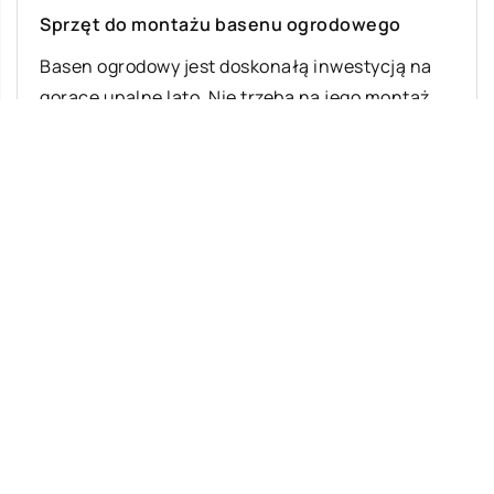
Sprzęt do montażu basenu ogrodowego
Basen ogrodowy jest doskonałą inwestycją na
gorące upalne lato. Nie trzeba na jego montaż
posiadać żadnych dodatkowych pozwoleń, a
rozkładamy […]
Ostatnie wpisy
Malowanie dachów – jakie ma zalety?
Klimatyzacja w samochodzie – z jakich