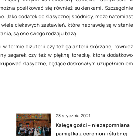
makijaż
Co jest pomocne w odnalezieniu
 można posiłkować się również sukienkami. Szczególnie
wymarzonej pracy?
rne. Jako dodatek do klasycznej spódnicy, może natomiast
ż? Jest to
 wiele ciekawych zestawień, które naprawdę są w stanie
Praca to podstawowy sposób na to,
 na użyciu igły do
rania, są one swego rodzaju bazą.
by zapewnić sobie stałe i stabilne
 do warstwy
źródło dochodu, który umożliwia
j […]
w formie biżuterii czy też galanterii skórzanej również
nam utrzymanie zarówno siebie, […
y zegarek czy też w piękną torebkę, która dodatkowo
ze kupować klasyczne, będące doskonałym uzupełnieniem
28 stycznia 2021
Księga gości – niezapomniana
pamiątka z ceremonii ślubnej