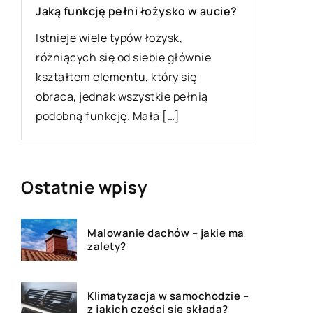
Czy moż
Jaką funkcję pełni łożysko w aucie?
perman
Istnieje wiele typów łożysk,
Czym jes
różniących się od siebie głównie
zabieg, 
kształtem elementu, który się
wstrzykn
obraca, jednak wszystkie pełnią
skórnej 
podobną funkcję. Mała […]
]
Ostatnie wpisy
Malowanie dachów – jakie ma
zalety?
Klimatyzacja w samochodzie –
z jakich części się składa?