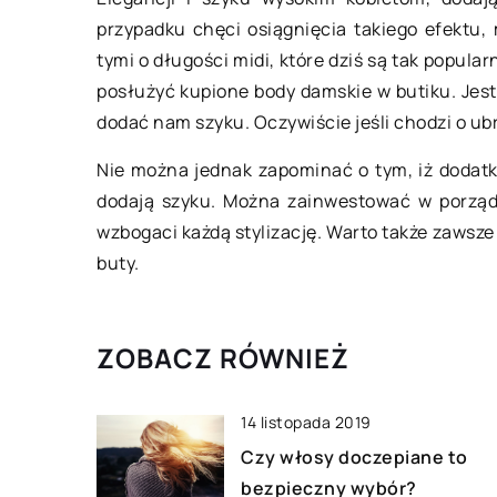
Czy można usunąć 
przypadku chęci osiągnięcia takiego efektu,
permanentny?
tymi o długości midi, które dziś są tak popula
Czym jest taki makija
posłużyć kupione body damskie w butiku. Jest
zabieg, który polega
dodać nam szyku. Oczywiście jeśli chodzi o ub
wstrzyknięcia tuszu
skórnej – najgłębsze
Nie można jednak zapominać o tym, iż dodatki 
dodają szyku. Można zainwestować w porządn
wzbogaci każdą stylizację. Warto także zaws
buty.
ZOBACZ RÓWNIEŻ
14 listopada 2019
Czy włosy doczepiane to
bezpieczny wybór?