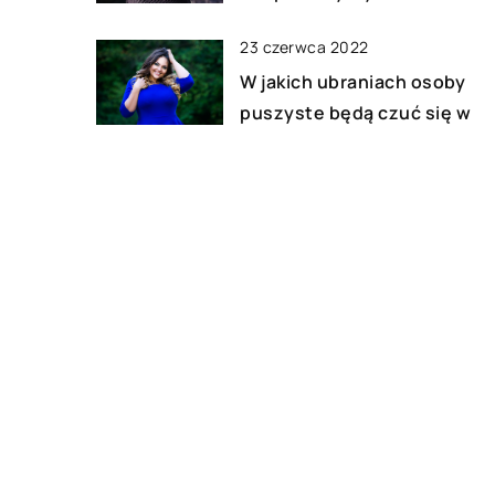
23 czerwca 2022
W jakich ubraniach osoby
puszyste będą czuć się w
pełni komfortowo?
29 października 2020
Modelowanie włosów – kilka
praktycznych porad
DODAJ KOMENTARZ