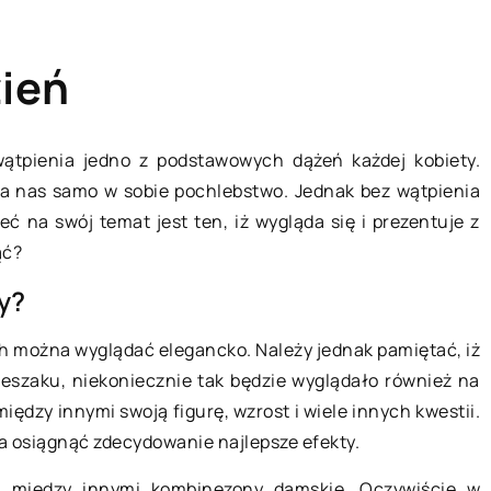
zień
ątpienia jedno z podstawowych dążeń każdej kobiety.
dla nas samo w sobie pochlebstwo. Jednak bez wątpienia
RYNEK I BIZNES
 na swój temat jest ten, iż wygląda się i prezentuje z
ąć?
y?
ch można wyglądać elegancko. Należy jednak pamiętać, iż
ieszaku, niekoniecznie tak będzie wyglądało również na
ędzy innymi swoją figurę, wzrost i wiele innych kwestii.
20 lutego 2021
a osiągnąć zdecydowanie najlepsze efekty.
ją między innymi kombinezony damskie. Oczywiście w