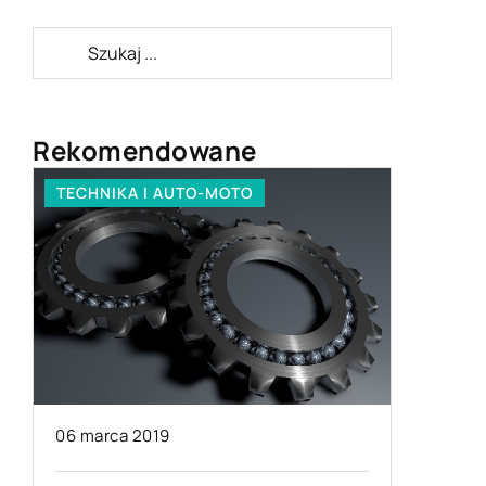
Rekomendowane
TECHNIKA I AUTO-MOTO
STYL ŻYC
16 lipca 
06 marca 2019