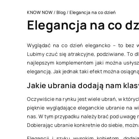
KNOW NOW
/
Blog
/
Elegancja na co dzień
Elegancja na co d
Wyglądać na co dzień elegancko – to bez w
Lubimy czuć się atrakcyjne, podziwiane. To 
STYL ŻYCIA
najlepszym komplementem jaki można usłyszeć
elegancją. Jak jednak taki efekt można osiągn
Jakie ubrania dodają nam klas
Oczywiście na rynku jest wiele ubrań, w który
pięknie wyglądające eleganckie ubranie na w
nas. W tym przypadku należy brać pod uwagę mi
16 lipca 2022
Dobierając ubranie konkretnie do siebie, możn
Elegancji i szyku wysokim kobietom, doda