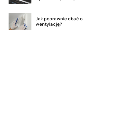
Jak poprawnie dbać o
wentylację?
Czym jest kredyt hipoteczny?
Dlaczego warto posiadać
uchwyt na telefon podczas
podróży samochodem?
Akcesoria religijne do
codziennego użytku – jakie
wybrać?