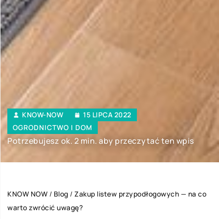
KNOW-NOW
15 LIPCA 2022
OGRODNICTWO I DOM
Potrzebujesz ok. 2 min. aby przeczytać ten wpis
KNOW NOW
/
Blog
/
Zakup listew przypodłogowych — na co
warto zwrócić uwagę?