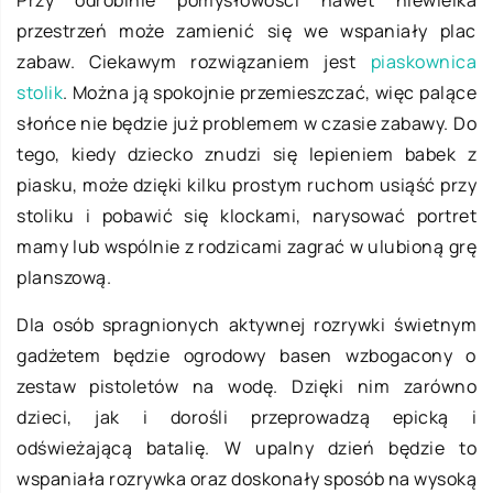
Przy odrobinie pomysłowości nawet niewielka
przestrzeń może zamienić się we wspaniały plac
zabaw. Ciekawym rozwiązaniem jest
piaskownica
stolik
. Można ją spokojnie przemieszczać, więc palące
słońce nie będzie już problemem w czasie zabawy. Do
tego, kiedy dziecko znudzi się lepieniem babek z
piasku, może dzięki kilku prostym ruchom usiąść przy
stoliku i pobawić się klockami, narysować portret
mamy lub wspólnie z rodzicami zagrać w ulubioną grę
planszową.
Dla osób spragnionych aktywnej rozrywki świetnym
gadżetem będzie ogrodowy basen wzbogacony o
zestaw pistoletów na wodę. Dzięki nim zarówno
dzieci, jak i dorośli przeprowadzą epicką i
odświeżającą batalię. W upalny dzień będzie to
wspaniała rozrywka oraz doskonały sposób na wysoką