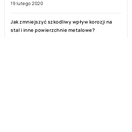
19 lutego 2020
Jak zmniejszyć szkodliwy wpływ korozji na
stal i inne powierzchnie metalowe?
Korozja metali to proces stopniowego ich
niszczenia w wyniku kontaktu z otaczającym je
środowiskiem. Jej konsekwencją mogą być
zarówno straty […]
Ostatnie wpisy
Malowanie dachów – jakie ma zalety?