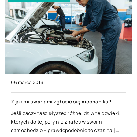
05 lutego 
ca 2019
Co zrobić
pojazdu?
mi awariami zgłosić się mechanika?
Wynajmują
aczynasz słyszeć różne, dziwne dźwięki,
się nam zda
 do tej pory nie znałeś w swoim
sytuacja b
odzie – prawdopodobnie to czas na […]
gdy […]