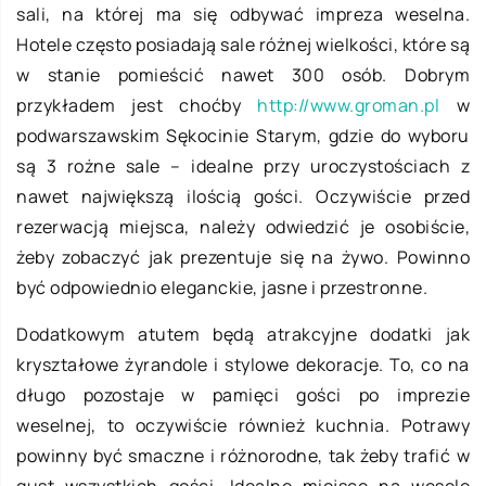
sali, na której ma się odbywać impreza weselna.
Hotele często posiadają sale różnej wielkości, które są
w stanie pomieścić nawet 300 osób. Dobrym
przykładem jest choćby
http://www.groman.pl
w
podwarszawskim Sękocinie Starym, gdzie do wyboru
są 3 rożne sale – idealne przy uroczystościach z
nawet największą ilością gości. Oczywiście przed
rezerwacją miejsca, należy odwiedzić je osobiście,
żeby zobaczyć jak prezentuje się na żywo. Powinno
być odpowiednio eleganckie, jasne i przestronne.
Dodatkowym atutem będą atrakcyjne dodatki jak
kryształowe żyrandole i stylowe dekoracje. To, co na
długo pozostaje w pamięci gości po imprezie
weselnej, to oczywiście również kuchnia. Potrawy
powinny być smaczne i różnorodne, tak żeby trafić w
gust wszystkich gości. Idealne miejsce na wesele