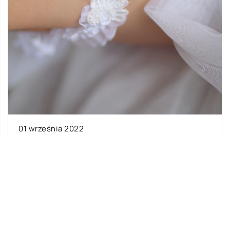
01 września 2022
Podwiązka ślubna – Skąd wziął się ten
zwyczaj?
Podwiązka ślubna to kawałek materiału który
jest noszony na nodze przez pannę młodą. Jest
ona symbolem płodności i szczęścia. Uważa […]