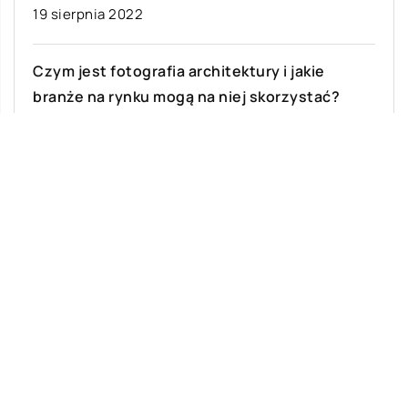
19 sierpnia 2022
Czym jest fotografia architektury i jakie
branże na rynku mogą na niej skorzystać?
Fotografia architektoniczna to rodzaj fotografii,
która uwiecznia budynek lub strukturę pod
różnymi kątami, podkreślając jej unikalne cechy,
takie jak cechy […]
Ostatnie wpisy
Malowanie dachów – jakie ma zalety?