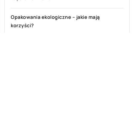
Opakowania ekologiczne – jakie mają
korzyści?
Obecnie, bardziej niż kiedykolwiek wcześniej,
konsumenci są świadomi środowiska i szukają
sposobów na zmniejszenie swojego śladu
węglowego. Doprowadziło to do […]
Ostatnie wpisy
Malowanie dachów – jakie ma zalety?