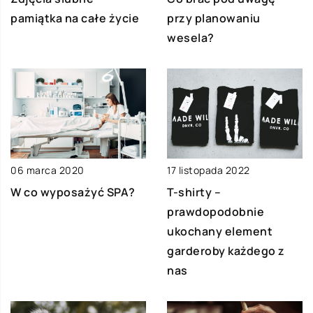
pamiątka na całe życie
przy planowaniu
wesela?
17 listopada 2022
06 marca 2020
T-shirty –
W co wyposażyć SPA?
prawdopodobnie
ukochany element
garderoby każdego z
nas