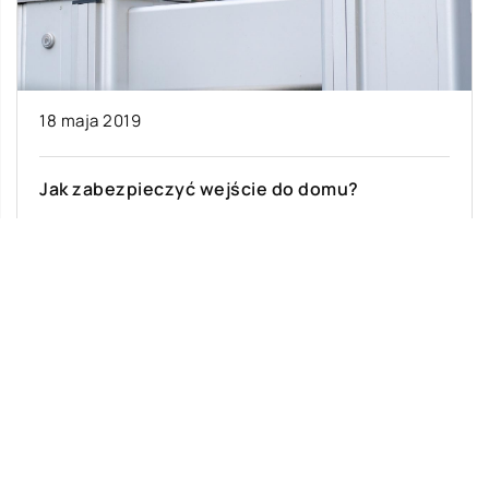
18 maja 2019
Jak zabezpieczyć wejście do domu?
Posiadanie domu wiąże się z wieloma
obowiązkami oraz dodatkowymi
przedsięwzięciami, z których zwolnieni są
posiadacze mieszkań (zwłaszcza tych
znajdujących się […]
Ostatnie wpisy