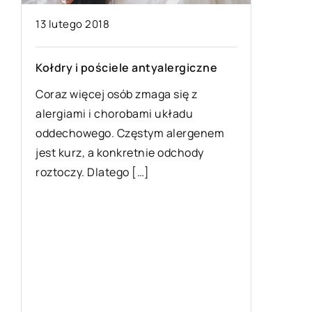
13 lutego 2018
Kołdry i pościele antyalergiczne
Coraz więcej osób zmaga się z
ra
alergiami i chorobami układu
oddechowego. Częstym alergenem
ą
jest kurz, a konkretnie odchody
…]
roztoczy. Dlatego […]
15 wrześ
Jak zab
na drod
Remont n
się ruch
zarówno 