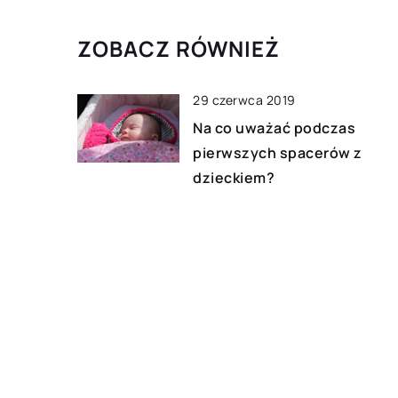
kierowców. Ryzyko 
zdarzeń […]
ZOBACZ RÓWNIEŻ
29 czerwca 2019
Na co uważać podczas
pierwszych spacerów z
dzieckiem?
11 października 2020
Jakie rodzaje kostek Rubika
można wyróżnić na rynku?
23 lutego 2021
Wakacje w ciepłych krajach 
jakie kosmetyki przydadzą s