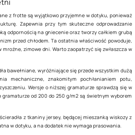
etni
12 lipca 2022
ne z frotte są wyjątkowo przyjemne w dotyku, ponieważ
trukturę. Zapewnia przy tym skuteczne odprowadzanie
Lampy retro – dlaczego warto je
soką odpornością na gniecenie oraz tworzy całkiem grubą
wybrać?
anizm przed chłodem. Ta ostatnia właściwość powoduje,
Jeśli szukasz wyjątkowej lampy, któ
 w mroźne, zimowe dni. Warto zaopatrzyć się zwłaszcza w
może nadać Twojemu domowi
ciekawy wygląd, to lampy retro mog
dła bawełniane, wyróżniające się przede wszystkim dużą
być idealnym wyborem dla Ciebie. [
enia mechaniczne, znakomitym pochłanianiem potu,
zyszczeniu. Wersje o niższej gramaturze sprawdzą się w
obszar remontu
e o gramaturze od 200 do 250 g/m2 są świetnym wyborem
a której odbywa
cieradła z tkaniny jersey, będącej mieszanką wiskozy z
iebezpieczny
ikatna w dotyku, a na dodatek nie wymaga prasowania.
ów, jak i