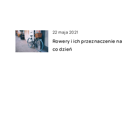
występowania
22 maja 2021
Rowery i ich przeznaczenie na
co dzień
17 kwietnia 2020
Gdzie spędzić romantyczny
weekend?
18 listopada 2022
–
Jak przygotować się na podróż
ię
do Wiednia?