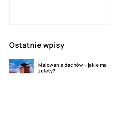
kierowc
zdarzeń 
Ostatnie wpisy
Malowanie dachów – jakie ma
zalety?
Klimatyzacja w samochodzie –
z jakich części się składa?
Jak poprawnie dbać o
wentylację?