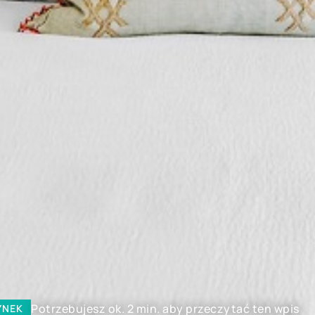
Potrzebujesz ok. 2 min. aby przeczytać ten wpis
YNEK