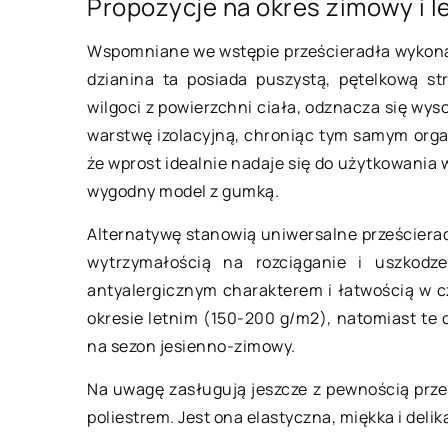
Propozycje na okres zimowy i l
Wspomniane we wstępie prześcieradła wykona
dzianina ta posiada puszystą, pętelkową s
wilgoci z powierzchni ciała, odznacza się wy
warstwę izolacyjną, chroniąc tym samym org
że wprost idealnie nadaje się do użytkowania
wygodny model z gumką.
Alternatywę stanowią uniwersalne prześciera
15 września 2018
wytrzymałością na rozciąganie i uszkodz
antyalergicznym charakterem i łatwością w c
Jak zabezpieczyć 
okresie letnim (150-200 g/m2), natomiast t
na drodze?
na sezon jesienno-zimowy.
Remont na drodze, n
Na uwagę zasługują jeszcze z pewnością prześ
się ruch może być n
poliestrem. Jest ona elastyczna, miękka i del
zarówno dla drogowc