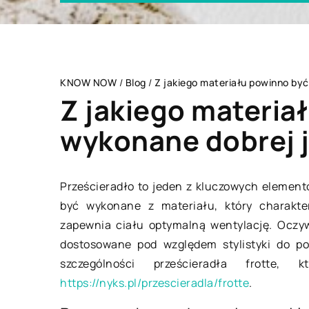
KNOW NOW
/
Blog
/
Z jakiego materiału powinno być
Z jakiego materia
wykonane dobrej j
BRANŻA BUDOWLAN
Prześcieradło to jeden z kluczowych elemen
być wykonane z materiału, który charakter
zapewnia ciału optymalną wentylację. Oczyw
dostosowane pod względem stylistyki do po
szczególności prześcieradła frotte
https://nyks.pl/przescieradla/frotte
.