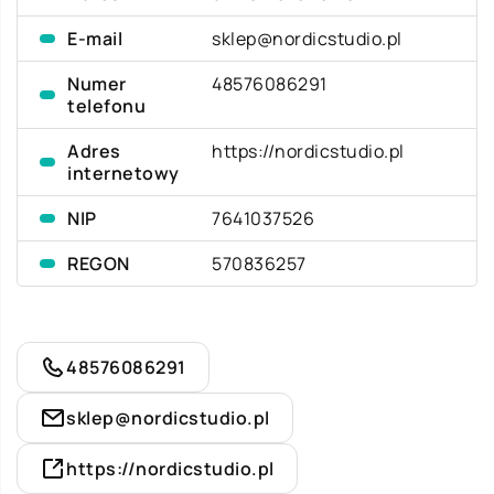
E-mail
sklep@nordicstudio.pl
Numer
48576086291
telefonu
Adres
https://nordicstudio.pl
internetowy
NIP
7641037526
REGON
570836257
48576086291
sklep@nordicstudio.pl
https://nordicstudio.pl