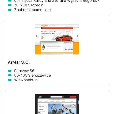
ul. Księdza Kardynała Stefana Wyszyńskiego 13/7
70-200 Szczecin
Zachodniopomorskie
ArMar S.C.
Parczew 36
63-405 Sieroszewice
Wielkopolskie