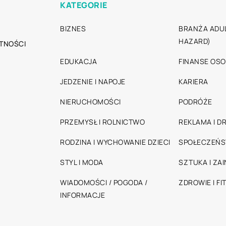
KATEGORIE
BIZNES
BRANŻA ADUL
HAZARD)
TNOŚCI
EDUKACJA
FINANSE OSO
JEDZENIE I NAPOJE
KARIERA
NIERUCHOMOŚCI
PODRÓŻE
PRZEMYSŁ I ROLNICTWO
REKLAMA I D
RODZINA I WYCHOWANIE DZIECI
SPOŁECZEŃ
STYL I MODA
SZTUKA I ZA
WIADOMOŚCI / POGODA /
ZDROWIE I FI
INFORMACJE