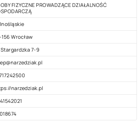
OBY FIZYCZNE PROWADZĄCE DZIAŁALNOŚĆ
OSPODARCZĄ
lnośląskie
-156 Wrocław
. Stargardzka 7-9
lep@narzedziak.pl
717242500
tps://narzedziak.pl
41542021
018674