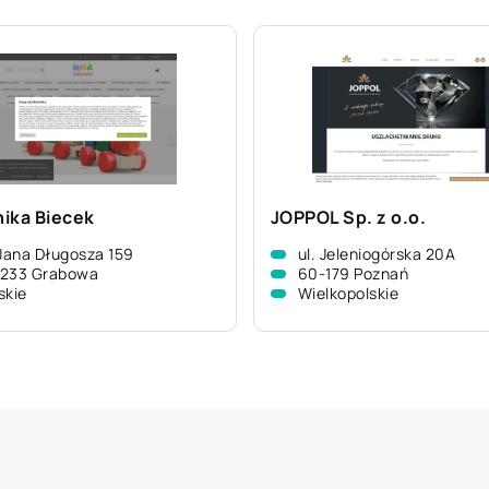
ika Biecek
JOPPOL Sp. z o.o.
 Jana Długosza 159
ul. Jeleniogórska 20A
-233 Grabowa
60-179 Poznań
skie
Wielkopolskie