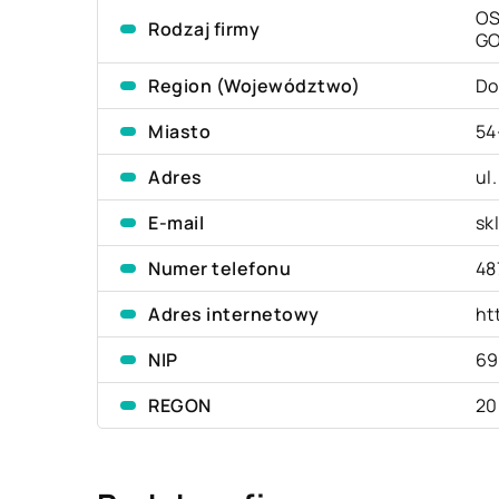
OS
Rodzaj firmy
G
Region (Województwo)
Do
Miasto
54
Adres
ul
E-mail
sk
Numer telefonu
48
Adres internetowy
ht
NIP
69
REGON
20