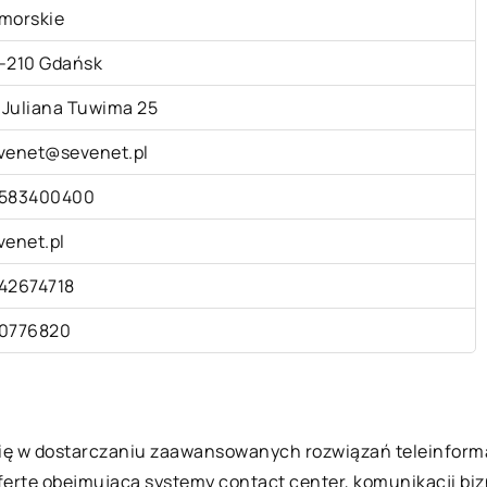
morskie
-210 Gdańsk
. Juliana Tuwima 25
venet@sevenet.pl
583400400
venet.pl
42674718
0776820
się w dostarczaniu zaawansowanych rozwiązań teleinformat
fertę obejmującą systemy contact center, komunikacji biz