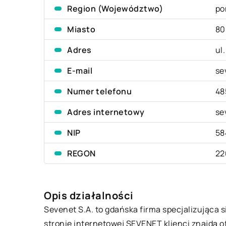
Region (Województwo)
po
Miasto
80
Adres
ul
E-mail
se
Numer telefonu
48
Adres internetowy
se
NIP
58
REGON
22
Opis działalności
Sevenet S.A. to gdańska firma specjalizująca 
stronie internetowej SEVENET klienci znajdą o