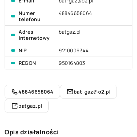
E-mail
bat-gaz@o2.pl
Numer
48846658064
telefonu
Adres
batgaz.pl
internetowy
NIP
9210006344
REGON
950164803
48846658064
bat-gaz@o2.pl
batgaz.pl
Opis działalności