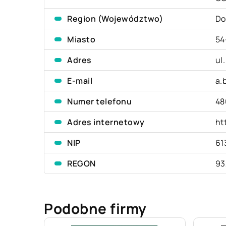
Region (Województwo)
Do
Miasto
54
Adres
ul
E-mail
a.
Numer telefonu
48
Adres internetowy
ht
NIP
61
REGON
93
Podobne firmy