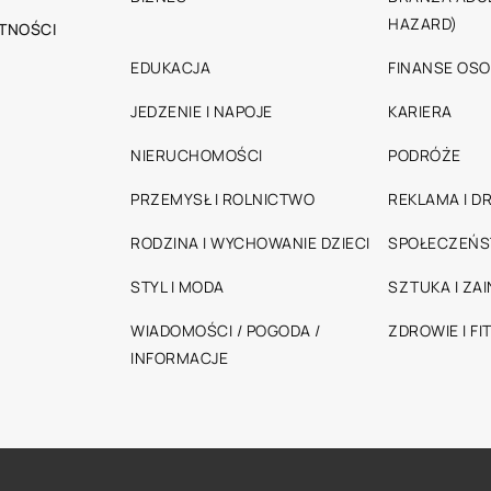
HAZARD)
TNOŚCI
EDUKACJA
FINANSE OSO
JEDZENIE I NAPOJE
KARIERA
NIERUCHOMOŚCI
PODRÓŻE
PRZEMYSŁ I ROLNICTWO
REKLAMA I D
RODZINA I WYCHOWANIE DZIECI
SPOŁECZEŃ
STYL I MODA
SZTUKA I ZA
WIADOMOŚCI / POGODA /
ZDROWIE I FI
INFORMACJE