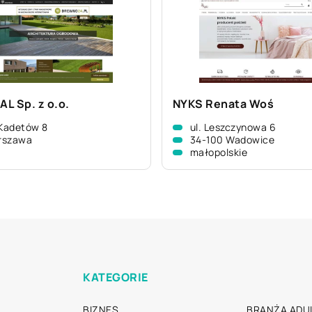
L Sp. z o.o.
NYKS Renata Woś
 Kadetów 8
ul. Leszczynowa 6
rszawa
34-100 Wadowice
małopolskie
KATEGORIE
BIZNES
BRANŻA ADUL