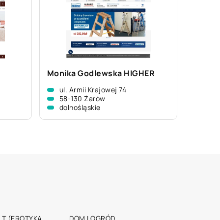
Monika Godlewska HIGHER
ul. Armii Krajowej 74
58-130 Żarów
dolnośląskie
T (EROTYKA,
DOM I OGRÓD