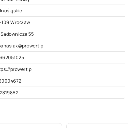
lnośląskie
-109 Wrocław
. Sadownicza 55
banasiak@prowert.pl
662051025
tps://prowert.pl
30004672
2819862