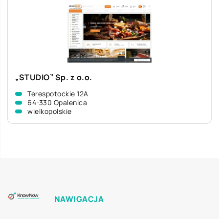
„STUDIO” Sp. z o.o.
Terespotockie 12A
64-330 Opalenica
wielkopolskie
NAWIGACJA