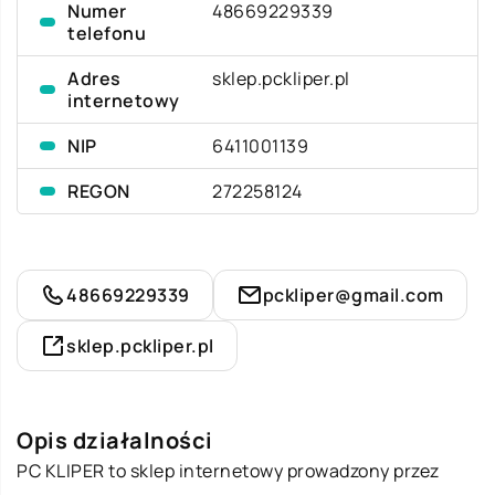
Numer
48669229339
telefonu
Adres
sklep.pckliper.pl
internetowy
NIP
6411001139
REGON
272258124
48669229339
pckliper@gmail.com
sklep.pckliper.pl
Opis działalności
PC KLIPER to sklep internetowy prowadzony przez