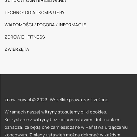
SZTUKA I ZAINTERESOWANIA
TECHNOLOGIA I KOMPUTERY
WIADOMOŚCI / POGODA / INFORMACJE
ZDROWIE I FITNESS
ZWIERZĘTA
know-now.pl © 2023. Wszelkie prawa zastrzeżone.
W ramach naszej witryny stosujemy pliki cookies.
Korzystanie z witryny bez zmiany ustawień dot. cookies
oznacza, że będą one zamieszczane w Państwa urządzeniu
końcowym. Zmiany ustawień można dokonać w każdym