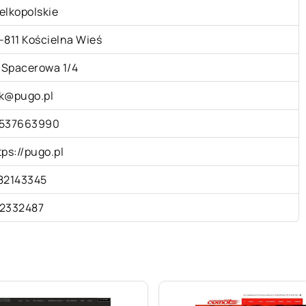
elkopolskie
-811 Kościelna Wieś
. Spacerowa 1/4
k@pugo.pl
537663990
tps://pugo.pl
82143345
2332487