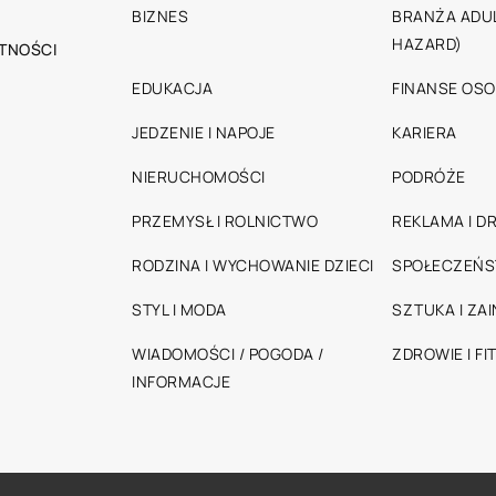
BIZNES
BRANŻA ADUL
HAZARD)
TNOŚCI
EDUKACJA
FINANSE OSO
JEDZENIE I NAPOJE
KARIERA
NIERUCHOMOŚCI
PODRÓŻE
PRZEMYSŁ I ROLNICTWO
REKLAMA I D
RODZINA I WYCHOWANIE DZIECI
SPOŁECZEŃ
STYL I MODA
SZTUKA I ZA
WIADOMOŚCI / POGODA /
ZDROWIE I FI
INFORMACJE