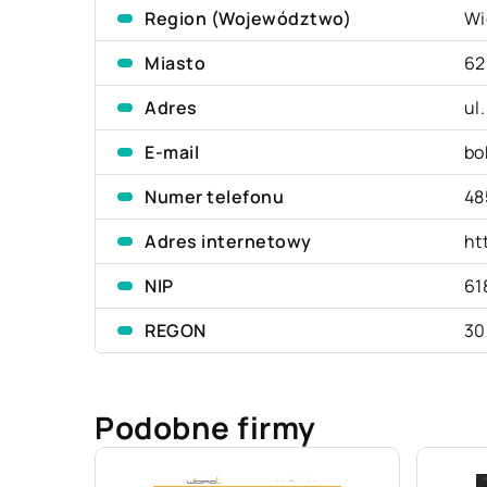
Region (Województwo)
Wi
Miasto
62
Adres
ul
E-mail
bo
Numer telefonu
48
Adres internetowy
ht
NIP
61
REGON
30
Podobne firmy