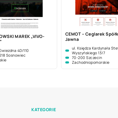
CEMOT – Ceglarek Spół
OWSKI MAREK „VIVO-
Jawna
”
ul. Księdza Kardynała St
 Gwiezdna 4D/110
Wyszyńskiego 13/7
218 Sosnowiec
70-200 Szczecin
skie
Zachodniopomorskie
KATEGORIE