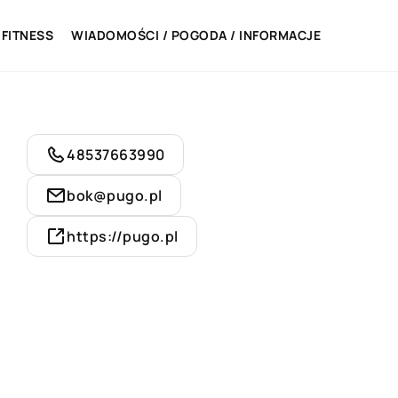
 FITNESS
WIADOMOŚCI / POGODA / INFORMACJE
48537663990
bok@pugo.pl
https://pugo.pl