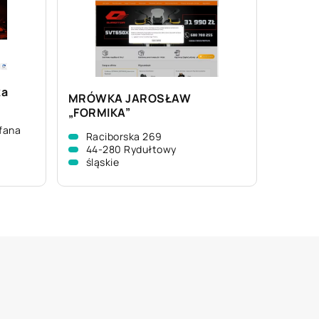
ka
MRÓWKA JAROSŁAW
„FORMIKA”
efana
Raciborska 269
44-280 Rydułtowy
śląskie