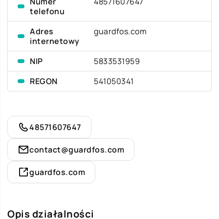
Numer
48571607647
telefonu
Adres
guardfos.com
internetowy
NIP
5833531959
REGON
541050341
48571607647
contact@guardfos.com
guardfos.com
Opis działalności