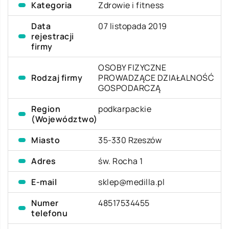
Kategoria
Zdrowie i fitness
Data
07 listopada 2019
rejestracji
firmy
OSOBY FIZYCZNE
Rodzaj firmy
PROWADZĄCE DZIAŁALNOŚĆ
GOSPODARCZĄ
Region
podkarpackie
(Województwo)
Miasto
35-330 Rzeszów
Adres
św. Rocha 1
E-mail
sklep@medilla.pl
Numer
48517534455
telefonu