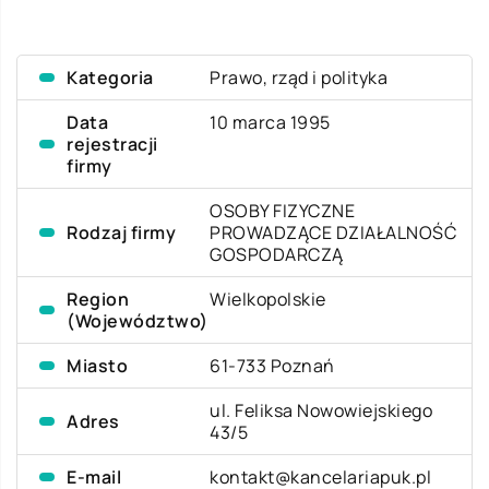
Kategoria
Prawo, rząd i polityka
Data
10 marca 1995
rejestracji
firmy
OSOBY FIZYCZNE
Rodzaj firmy
PROWADZĄCE DZIAŁALNOŚĆ
GOSPODARCZĄ
Region
Wielkopolskie
(Województwo)
Miasto
61-733 Poznań
ul. Feliksa Nowowiejskiego
Adres
43/5
E-mail
kontakt@kancelariapuk.pl