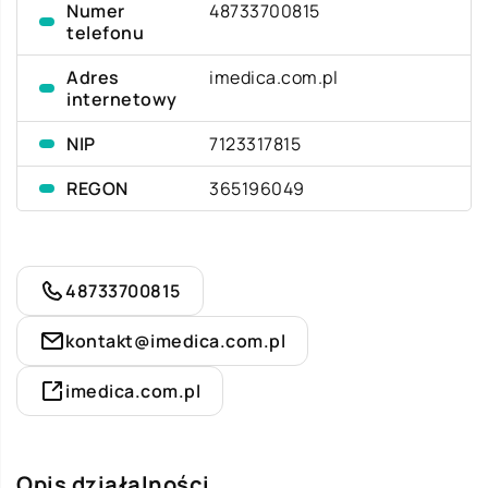
Numer
48733700815
telefonu
Adres
imedica.com.pl
internetowy
NIP
7123317815
REGON
365196049
48733700815
kontakt@imedica.com.pl
imedica.com.pl
Opis działalności