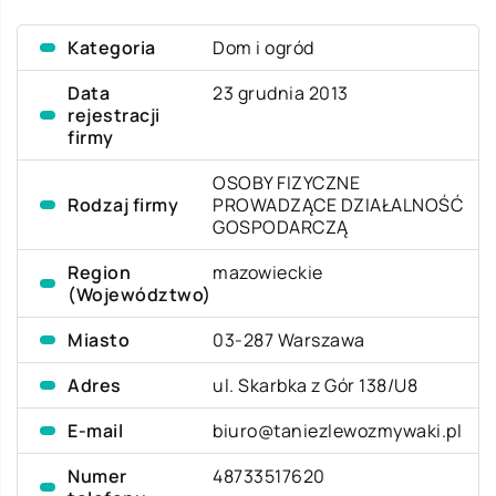
Kategoria
Dom i ogród
Data
23 grudnia 2013
rejestracji
firmy
OSOBY FIZYCZNE
Rodzaj firmy
PROWADZĄCE DZIAŁALNOŚĆ
GOSPODARCZĄ
Region
mazowieckie
(Województwo)
Miasto
03-287 Warszawa
Adres
ul. Skarbka z Gór 138/U8
E-mail
biuro@taniezlewozmywaki.pl
Numer
48733517620