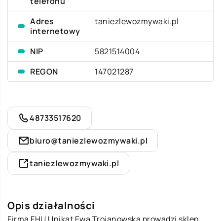
telefonu
Adres
taniezlewozmywaki.pl
internetowy
NIP
5821514004
REGON
147021287
48733517620
biuro@taniezlewozmywaki.pl
taniezlewozmywaki.pl
Opis działalności
Firma FHU Unikat Ewa Trojanowska prowadzi sklep