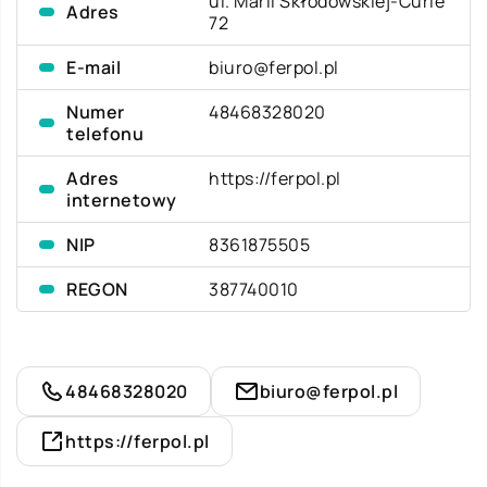
ul. Marii Skłodowskiej-Curie
Adres
72
E-mail
biuro@ferpol.pl
Numer
48468328020
telefonu
Adres
https://ferpol.pl
internetowy
NIP
8361875505
REGON
387740010
48468328020
biuro@ferpol.pl
https://ferpol.pl