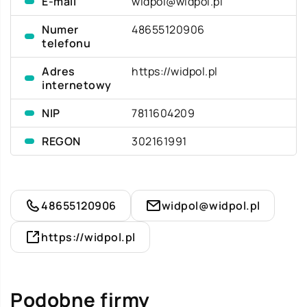
E-mail
widpol@widpol.pl
Numer
48655120906
telefonu
Adres
https://widpol.pl
internetowy
NIP
7811604209
REGON
302161991
48655120906
widpol@widpol.pl
https://widpol.pl
Podobne firmy