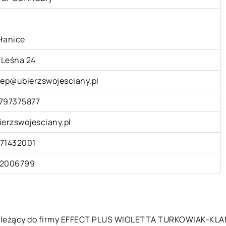
łanice
. Leśna 24
lep@ubierzswojesciany.pl
797375877
ierzswojesciany.pl
71432001
2006799
należący do firmy EFFECT PLUS WIOLETTA TURKOWIAK-KLAMKA