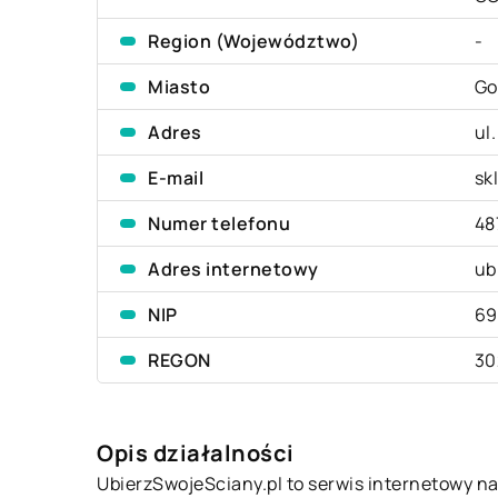
Region (Województwo)
-
Miasto
Go
Adres
ul
E-mail
sk
Numer telefonu
48
Adres internetowy
ub
NIP
69
REGON
30
Opis działalności
UbierzSwojeSciany.pl to serwis internetowy 