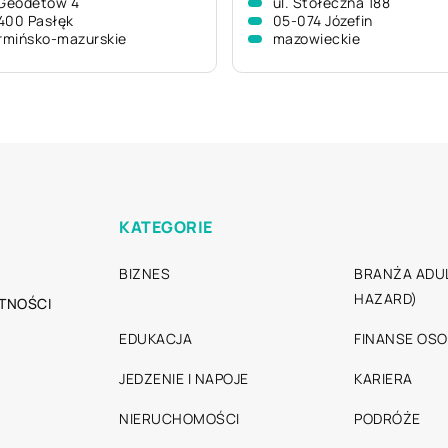
 Geodetów 4
ul. Stołeczna 188
400 Pasłęk
05-074 Józefin
rmińsko-mazurskie
mazowieckie
KATEGORIE
BIZNES
BRANŻA ADUL
HAZARD)
TNOŚCI
EDUKACJA
FINANSE OSO
JEDZENIE I NAPOJE
KARIERA
NIERUCHOMOŚCI
PODRÓŻE