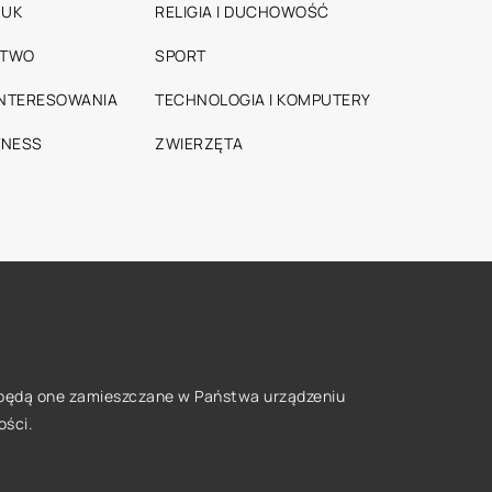
RUK
RELIGIA I DUCHOWOŚĆ
STWO
SPORT
INTERESOWANIA
TECHNOLOGIA I KOMPUTERY
TNESS
ZWIERZĘTA
że będą one zamieszczane w Państwa urządzeniu
ości
.