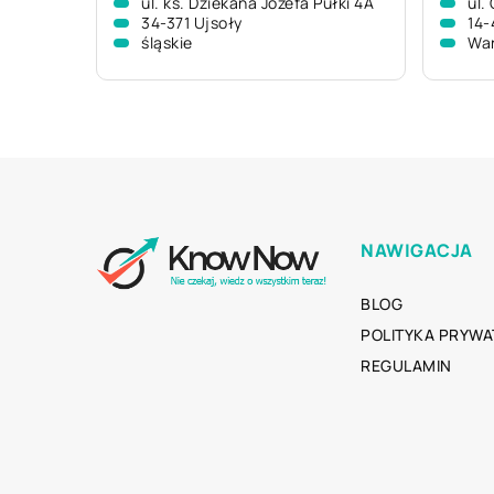
ul. ks. Dziekana Józefa Pułki 4A
ul.
34-371 Ujsoły
14-
śląskie
Wa
NAWIGACJA
BLOG
POLITYKA PRYWA
REGULAMIN