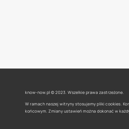
know-now.pl © 2023. Wszelkie prawa zastrzeżone.
W ramach naszej witryny stosujemy pliki cookies. K
końcowym. Zmiany ustawień można dokonać w każd