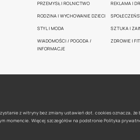
PRZEMYSŁ I ROLNICTWO
REKLAMA I D
RODZINA I WYCHOWANIE DZIECI
SPOŁECZEŃ
STYL I MODA
SZTUKA I ZA
WIADOMOŚCI / POGODA /
ZDROWIE I FI
INFORMACJE
orzystanie z witryny bez zmiany ustawień dot. cookies oznacza, 
ym momencie. Więcej szczegółów na podstronie
Polityka prywatn