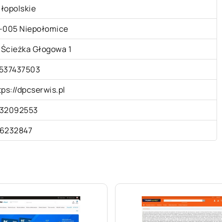
łopolskie
-005 Niepołomice
. Ścieżka Głogowa 1
537437503
tps://dpcserwis.pl
32092553
6232847