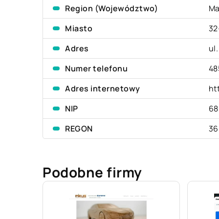
Region (Województwo)
Ma
Miasto
32
Adres
ul
Numer telefonu
48
Adres internetowy
ht
NIP
68
REGON
36
Podobne firmy