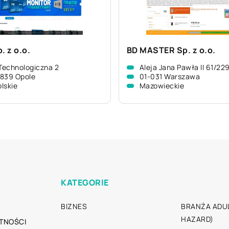
. z o.o.
BD MASTER Sp. z o.o.
 Technologiczna 2
Aleja Jana Pawła II 61/22
839 Opole
01-031 Warszawa
lskie
Mazowieckie
KATEGORIE
BIZNES
BRANŻA ADUL
HAZARD)
TNOŚCI