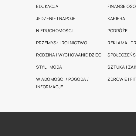
EDUKACJA
FINANSE OSO
JEDZENIE I NAPOJE
KARIERA
NIERUCHOMOŚCI
PODRÓŻE
PRZEMYSŁ I ROLNICTWO
REKLAMA I D
RODZINA I WYCHOWANIE DZIECI
SPOŁECZEŃ
STYL I MODA
SZTUKA I ZA
WIADOMOŚCI / POGODA /
ZDROWIE I FI
INFORMACJE