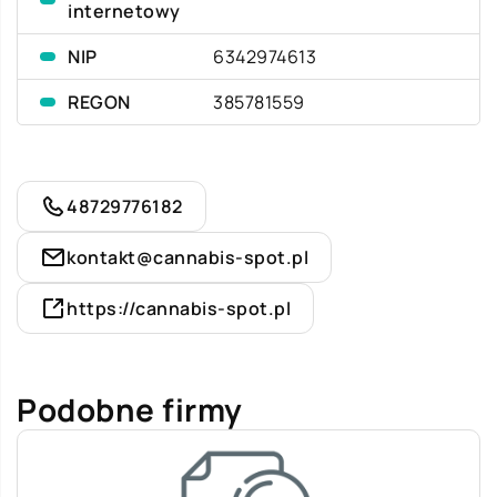
internetowy
NIP
6342974613
REGON
385781559
48729776182
kontakt@cannabis-spot.pl
https://cannabis-spot.pl
Podobne firmy