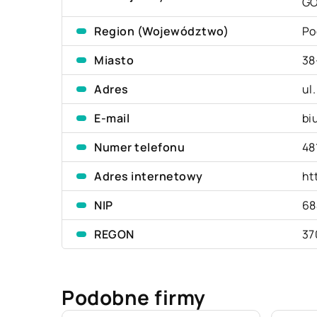
G
Region (Województwo)
Po
Miasto
38
Adres
ul
E-mail
bi
Numer telefonu
48
Adres internetowy
ht
NIP
68
REGON
37
Podobne firmy