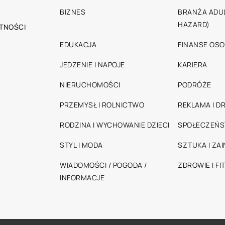
BIZNES
BRANŻA ADUL
HAZARD)
TNOŚCI
EDUKACJA
FINANSE OSO
JEDZENIE I NAPOJE
KARIERA
NIERUCHOMOŚCI
PODRÓŻE
PRZEMYSŁ I ROLNICTWO
REKLAMA I D
RODZINA I WYCHOWANIE DZIECI
SPOŁECZEŃ
STYL I MODA
SZTUKA I ZA
WIADOMOŚCI / POGODA /
ZDROWIE I FI
INFORMACJE