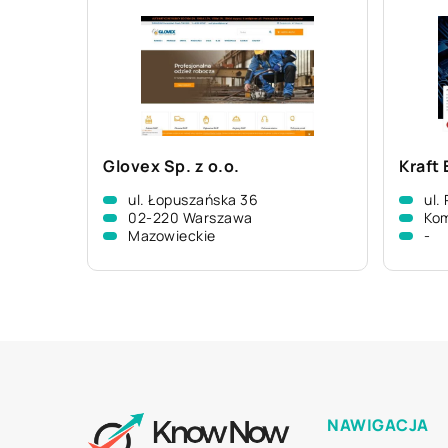
Glovex Sp. z o.o.
Kraft 
ul. Łopuszańska 36
ul.
02-220 Warszawa
Ko
Mazowieckie
-
NAWIGACJA