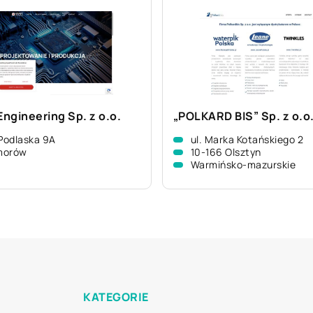
Engineering Sp. z o.o.
„POLKARD BIS” Sp. z o.o
 Podlaska 9A
ul. Marka Kotańskiego 2
morów
10-166 Olsztyn
Warmińsko-mazurskie
KATEGORIE