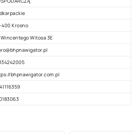
OSPODARCZĄ
dkarpackie
-400 Krosno
. Wincentego Witosa 3E
uro@bhpnawigator.pl
134242005
tps://bhpnawigator.com.pl
41116359
0183063