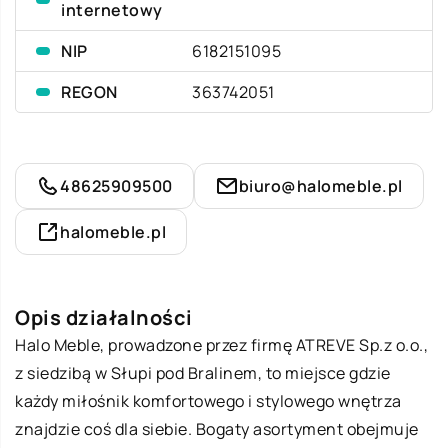
internetowy
NIP
6182151095
REGON
363742051
48625909500
biuro@halomeble.pl
halomeble.pl
Opis działalności
Halo Meble, prowadzone przez firmę ATREVE Sp.z o.o.,
z siedzibą w Słupi pod Bralinem, to miejsce gdzie
każdy miłośnik komfortowego i stylowego wnętrza
znajdzie coś dla siebie. Bogaty asortyment obejmuje