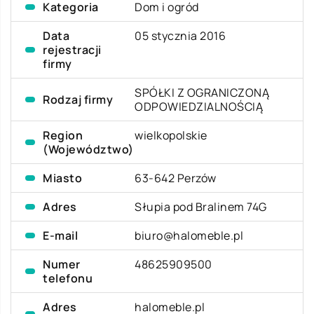
Kategoria
Dom i ogród
Data
05 stycznia 2016
rejestracji
firmy
SPÓŁKI Z OGRANICZONĄ
Rodzaj firmy
ODPOWIEDZIALNOŚCIĄ
Region
wielkopolskie
(Województwo)
Miasto
63-642 Perzów
Adres
Słupia pod Bralinem 74G
E-mail
biuro@halomeble.pl
Numer
48625909500
telefonu
Adres
halomeble.pl